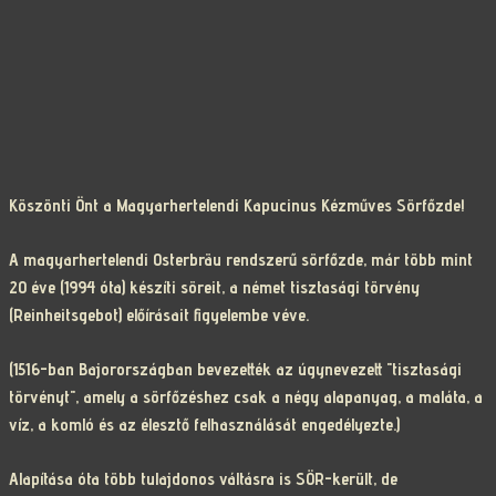
Köszönti Önt a Magyarhertelendi Kapucinus Kézműves Sörfőzde!
A magyarhertelendi Osterbräu rendszerű sörfőzde, már több mint
20 éve (1994 óta) készíti söreit, a német tisztasági törvény
(Reinheitsgebot) előírásait figyelembe véve.
(1516-ban Bajorországban bevezették az úgynevezett "tisztasági
törvényt", amely a sörfőzéshez csak a négy alapanyag, a maláta, a
víz, a komló és az élesztő felhasználását engedélyezte.)
Alapítása óta több tulajdonos váltásra is SÖR-került, de