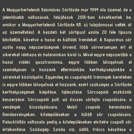
A Magyarhertelendi Kézműves Sörfőzde már 1994 óta üzemel, de a
jelentősebb változások, felújítások 2013-ban következtek be,
amikor a Magyarhertelendi Sörfőzde Kft. új tulajdonosai vették át
az üzemeltetést. A kezdeti két sörtípust azóta 20 féle típusra
bővítettük, követve a hazai és külföldi trendeket. A Kapucínus sör
azóta nagy népszerűségnek örvend, több sörversenyen ért el
sikereket idehaza és határainkon kívül is. Mivel egyre népszerűbb a
hazai vidéki gasztronómia, egyre többen látogatnak el
személyesen is hozzánk éttermünkbe, kerthelyiségünkbe a
söreinket kóstolgatni. Egyénileg és csapatépítő tréningek keretében
is egyre többen látogatnak el hozzánk, ezért szükséges a Sörfőzde
kerthelyiségének kiépítése, fejlesztése. Sörcsapoló eszközök
beszerzése: Sörcsapoló pult, az összes sörfajta csapolására, a
vendégek kiszolgálására. Mobil csapoló berendezés:
Rendezvényeken, kitelepüléseken a hűtött sör csapolására.
Palacktöltős változata pedig a kitelepüléseken elvitelre csapolt sör
értékesítése. Szódagép: Szóda víz, üdítő, fröccs készítése a